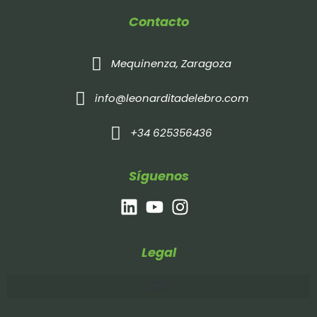
Contacto
Mequinenza, Zaragoza
info@leonarditadelebro.com
+34 625356436
Síguenos
Legal