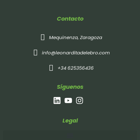
Contacto
Mequinenza, Zaragoza
info@leonarditadelebro.com
+34 625356436
Síguenos
Legal